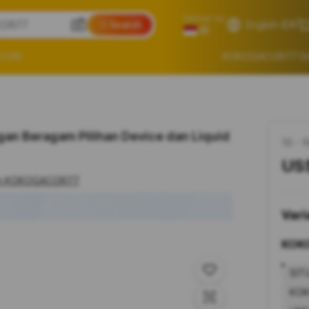
Deliver to:
COR77
Search
English-IDR
ID
OGIN
KOKOGACOR77 D
n Beragam Pilihan Device dan Liquid
10 - 
US
 in KOKOGACOR77
Vari
KOK
SIT
KOK