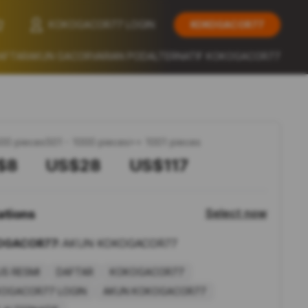
KOKOGACOR77 LOGIN
KOKOGACOR77
AFTAR
AKUN GACOR
VARIAN POD
ALTERNATIF KOKOGACOR77
500 pieces
501 - 1000 pieces
>= 1001 pieces
$8
US$28
US$117
Select now
ations
OGACOR77:
AKUN KOKOGACOR77
US RESMI
DAFTAR
KOKOGACOR77
OGACOR77 LOGIN
AKUN KOKOGACOR77