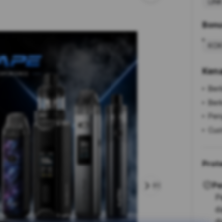
LIN
Bon
KO
Ken
Berl
Berk
Pen
Cus
Prot
P

Next slide
P
d
d