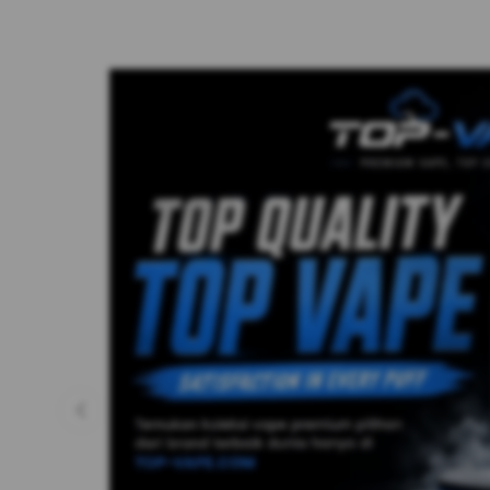
Previous slide