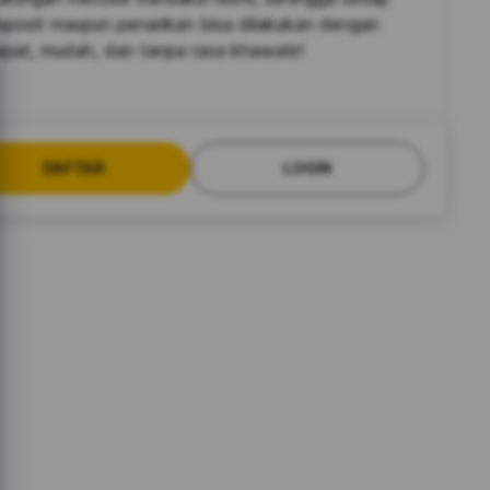
eposit maupun penarikan bisa dilakukan dengan
epat, mudah, dan tanpa rasa khawatir!
DAFTAR
LOGIN