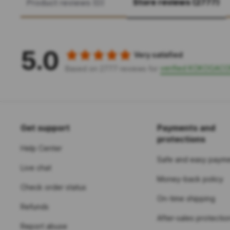
Store reviews (2777)
Product reviews (0)
5.0
Very satisfied
verified KOKOGAC
Based on 2777 reviews for
Get support
Payments and
protections
Help Center
Safe and easy paym
Live chat
Money-back policy
Check order status
On-time shipping
Refunds
After-sales protectio
Report abuse